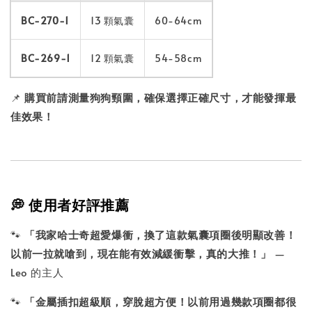
BC-270-1
13 顆氣囊
60-64cm
BC-269-1
12 顆氣囊
54-58cm
📌
購買前請測量狗狗頸圍，確保選擇正確尺寸，才能發揮最
佳效果！
💭 使用者好評推薦
🐾
「我家哈士奇超愛爆衝，換了這款氣囊項圈後明顯改善！
以前一拉就嗆到，現在能有效減緩衝擊，真的大推！」
—
Leo 的主人
🐾
「金屬插扣超級順，穿脫超方便！以前用過幾款項圈都很