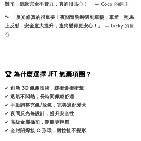
難扣，這款完全不費力，真的很貼心！」
— Coco 的飼主
🐾
「反光條真的很重要！夜間遛狗時遇到車輛，車燈一照馬
上反射，安全度大提升，遛狗變得更安心！」
— Lucky 的爸
爸
🏆 為什麼選擇 JFT 氣囊項圈？
✔
創新 3D 氣囊技術，緩衝爆衝衝擊
✔
透氣不悶熱，長時間佩戴舒適
✔
手動調整充氣/放氣，完美適配愛犬
✔
夜間反光條設計，提升安全性
✔
高級金屬插扣，穿脫更輕鬆
✔
全封閉焊接 O 形環，耐拉扯不變形