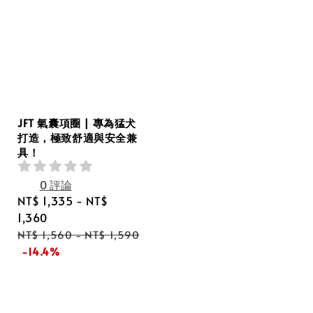
JFT 氣囊項圈 | 專為猛犬
打造，極致舒適與安全兼
具！
0 評論
Sale
NT$ 1,335
-
NT$
price
1,360
Regular
NT$ 1,560
-
NT$ 1,590
price
-14.4%