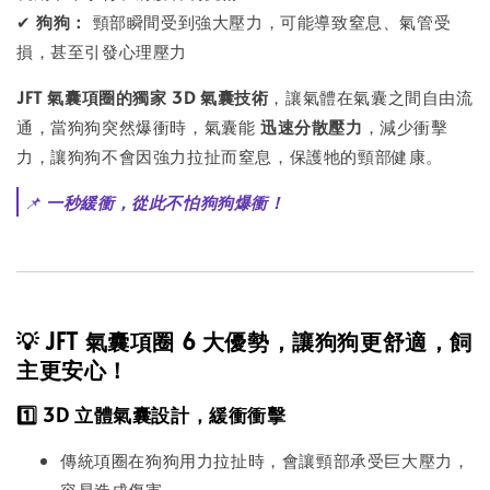
✔
狗狗：
頸部瞬間受到強大壓力，可能導致窒息、氣管受
損，甚至引發心理壓力
JFT 氣囊項圈的獨家 3D 氣囊技術
，讓氣體在氣囊之間自由流
通，當狗狗突然爆衝時，氣囊能
迅速分散壓力
，減少衝擊
力，讓狗狗不會因強力拉扯而窒息，保護牠的頸部健康。
📌
一秒緩衝，從此不怕狗狗爆衝！
💡 JFT 氣囊項圈 6 大優勢，讓狗狗更舒適，飼
主更安心！
1️⃣ 3D 立體氣囊設計，緩衝衝擊
傳統項圈在狗狗用力拉扯時，會讓頸部承受巨大壓力，
容易造成傷害。