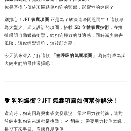
你是否擔心傳統項圈勒傷狗狗的頸部，影響牠的健康？
別擔心！
JFT 氣囊項圈
正是為了解決這些問題而生！這款專
為大型犬、猛犬設計的項圈，搭載
3D 立體氣囊技術
，在拉
扯瞬間自動緩衝衝擊，給狗狗極致的舒適感，同時減少傷害
風險，讓你輕鬆遛狗，無後顧之憂！
今天就來深入了解這款
「會呼吸的氣囊項圈」
為何能成為猛
犬飼主們的最佳選擇吧！
🐕 狗狗爆衝？JFT 氣囊項圈如何幫你解決！
遛狗時，狗狗因為興奮或突發狀況，常常用力往前衝，這對
於飼主和狗狗來說都是挑戰： ✔
飼主：
需要用力拉住牽繩，
長期下來手臂、肩膀容易受傷