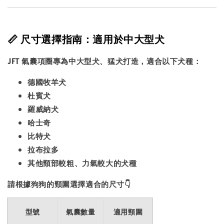
📏 尺寸選擇指南：適用於中大型犬
JFT 氣囊項圈專為中大型犬、猛犬打造，適合以下犬種：
德國牧羊犬
杜賓犬
羅威納犬
哈士奇
比特犬
拉布拉多
其他頸部較粗、力氣較大的犬種
請根據狗狗的頸圍選擇適合的尺寸👇
型號
氣囊數量
適用頸圍