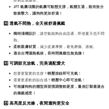
JFT 氣囊項圈的氣囊可動態支撐，氣體互通，能有效分
散衝擊力，讓狗狗更加舒適！
2️⃣ 透氣不悶熱，全天候舒適佩戴
獨特淺槽設計
，讓空氣能夠自由流通，即使夏天也不悶
熱。
柔軟親膚材質
，減少皮膚摩擦，避免磨傷、過敏。
適合台灣濕熱氣候，長時間佩戴也無負擔！
3️⃣ 可調節充放氣，完美適配愛犬
想要更緊實的支撐？
輕壓按鈕即可充氣
！
需要更柔軟的貼合感？
輕壓中心即可放氣
！
可根據狗狗的體型與習慣調整軟硬度，量身訂製最適合
的佩戴感受！
4️⃣ 高亮度反光條，夜間遛狗更安全