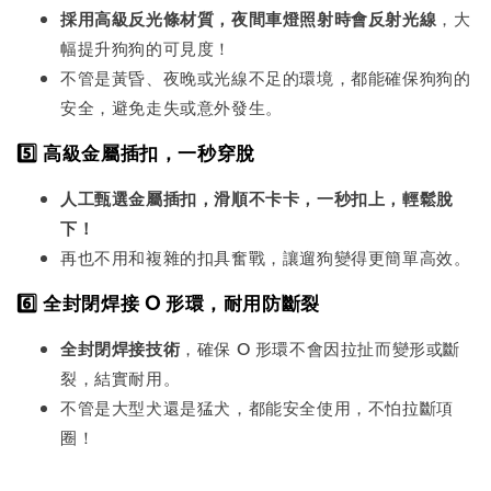
採用高級反光條材質，夜間車燈照射時會反射光線
，大
幅提升狗狗的可見度！
不管是黃昏、夜晚或光線不足的環境，都能確保狗狗的
安全，避免走失或意外發生。
5️⃣ 高級金屬插扣，一秒穿脫
人工甄選金屬插扣，滑順不卡卡，一秒扣上，輕鬆脫
下！
再也不用和複雜的扣具奮戰，讓遛狗變得更簡單高效。
6️⃣ 全封閉焊接 O 形環，耐用防斷裂
全封閉焊接技術
，確保 O 形環不會因拉扯而變形或斷
裂，結實耐用。
不管是大型犬還是猛犬，都能安全使用，不怕拉斷項
圈！