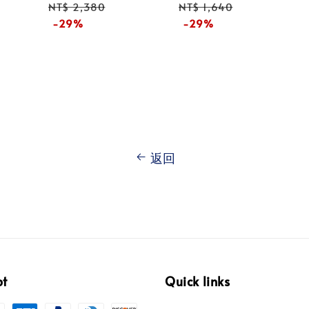
price
price
NT$ 2,380
NT$ 1,640
-29%
-29%
返回
pt
Quick links