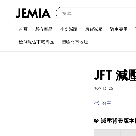
JEMIA
搜尋
首頁
所有商品
坐姿減壓
肩背減壓
騎車專用
檢測報告下載專區
體驗門市地址
JFT 
NOV 13, 25
分享
🧩 減壓背帶版