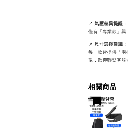
📌
氣壓差異提醒
：
僅有「專業款」與
📌
尺寸選擇建議
：
每一款皆提供「兩
豫，歡迎聯繫客服
相關商品
優惠