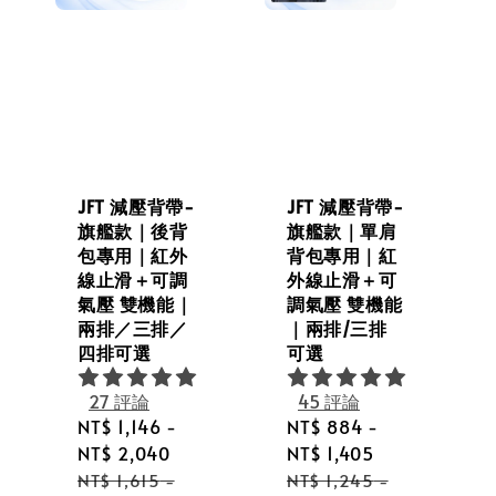
JFT 減壓背帶-
JFT 減壓背帶-
旗艦款｜後背
旗艦款｜單肩
包專用｜紅外
背包專用｜紅
線止滑＋可調
外線止滑＋可
氣壓 雙機能｜
調氣壓 雙機能
兩排／三排／
｜兩排/三排
四排可選
可選
27 評論
45 評論
lar
Sale
NT$ 1,146
-
Sale
NT$ 884
-
e
price
NT$ 2,040
price
NT$ 1,405
Regular
Regular
NT$ 1,615
-
NT$ 1,245
-