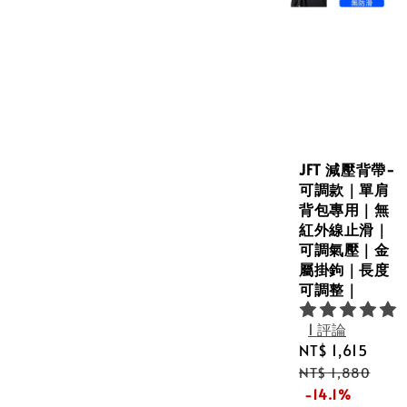
JFT 減壓背帶-
可調款｜單肩
背包專用｜無
紅外線止滑｜
可調氣壓｜金
屬掛鉤｜長度
可調整｜
1 評論
Sale
NT$ 1,615
Regu
price
pric
NT$ 1,880
-14.1%