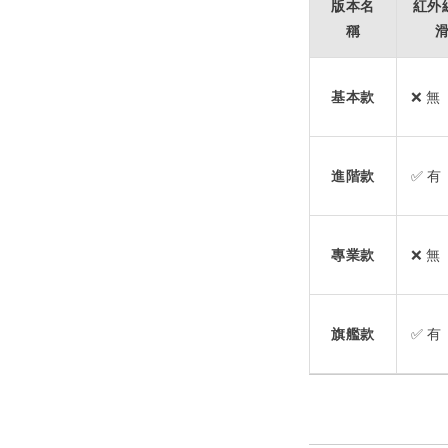
版本名
紅外
稱
基本款
❌ 無
進階款
✅ 有
專業款
❌ 無
旗艦款
✅ 有