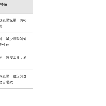
能特色
設氣壓減壓，價格
用
料，減少滑動與偏
定性佳
硬，無需工具，適
調氣壓，穩定與舒
艦首選款