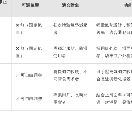
線止
可調氣壓
適合對象
功
滑
❌ 無（固定氣
初次體驗氣墊減壓
輕量氣墊設計，預
量）
者
親民，適合通勤日
❌ 無（固定氣
需穩定服貼、防滑
採用紅外線止滑面
量）
使用者
移，騎車或戶外穩
喜歡調節軟硬、不
可手壓充氣調節軟
✅ 可自由調整
同背負需求者
合長途與變化場景
專業用戶、長時間
結合止滑面料＋可
✅ 可自由調整
重背者
適一次滿足，是旗