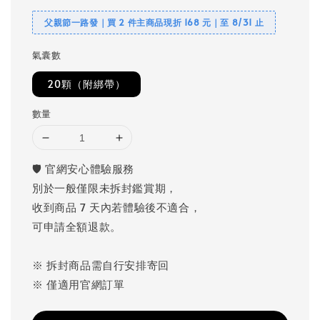
父親節一路發｜買 2 件主商品現折 168 元｜至 8/31 止
氣囊數
20顆（附綁帶）
數量
🛡 官網安心體驗服務
別於一般僅限未拆封鑑賞期，
收到商品 7 天內若體驗後不適合，
可申請全額退款。
※ 拆封商品需自行安排寄回
※ 僅適用官網訂單