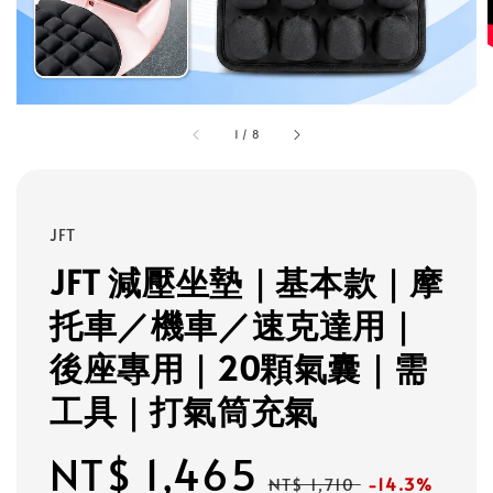
1
/
8
JFT
JFT 減壓坐墊｜基本款｜摩
托車／機車／速克達用｜
後座專用｜20顆氣囊｜需
工具｜打氣筒充氣
Sale
NT$ 1,465
Regular
NT$ 1,710
-14.3%