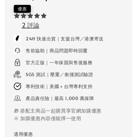
price
price
優惠
2 評論
24H 快速出貨｜支援台灣／港澳寄送
售前協助｜商品問題即時回覆
官方正版｜一年保固與售後服務
SGS 測試｜壓重／衝撞測試驗證
專利技術｜美國＋台灣專利支持
產品責任險｜最高 1,000 萬保障
🎁 搭配主商品一起購買享官網加購優惠
※ 加購優惠內容僅能擇一使用
適用優惠